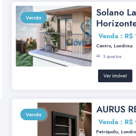
Solano L
Venda
Horizont
Venda : R$
Centro, Londrina
3 quartos
Ver imóvel
AURUS R
Venda
Venda : R$
Petrópolis, Londri