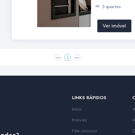
3 quartos
Ver imóvel
<<
1
>>
LINKS RÁPIDOS
Início
A
Imóveis
A
Fale conosco
C
dades?