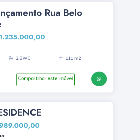
ançamento Rua Belo
e
 1.235.000,00
2 BWC
111 m2
Compartilhar este imóvel
ESIDENCE
 989.000,00
na