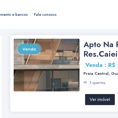
amento e bancos
Fale conosco
Apto Na 
Venda
Res.Caie
Venda : R$
Praia Central, Gu
3 quartos
Ver imóvel