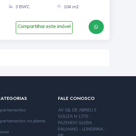
3 BWC
104 m2
Compartilhar este imóvel
CATEGORIAS
FALE CONOSCO
partamentos
AV GIL DE ABREU E
SOUZA N 1770 -
partamentos na planta
FAZENDO GLEBA
PALHANO - LONDRINA -
asas
PR