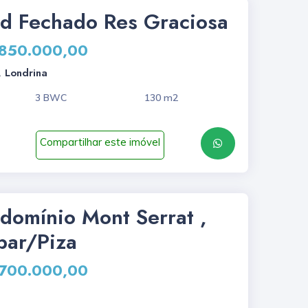
d Fechado Res Graciosa
 850.000,00
 Londrina
3 BWC
130 m2
Compartilhar este imóvel
domínio Mont Serrat ,
par/Piza
 700.000,00