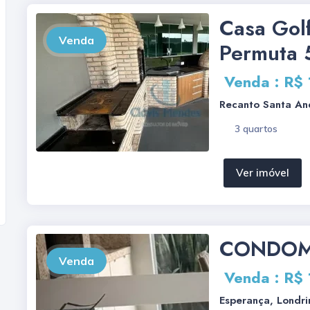
Casa Golf
Venda
Permuta
Venda : R$
Recanto Santa A
3 quartos
Ver imóvel
CONDOMÍ
Venda
Venda : R$
Esperança, Londri