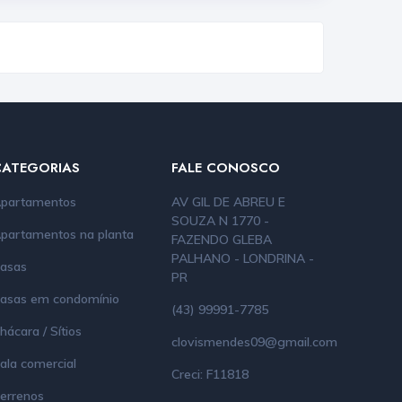
CATEGORIAS
FALE CONOSCO
partamentos
AV GIL DE ABREU E
SOUZA N 1770 -
partamentos na planta
FAZENDO GLEBA
PALHANO - LONDRINA -
asas
PR
asas em condomínio
(43) 99991-7785
hácara / Sítios
clovismendes09@gmail.com
ala comercial
Creci: F11818
errenos