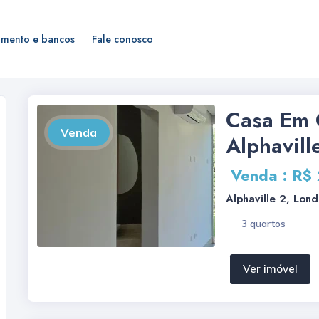
amento e bancos
Fale conosco
Casa Em 
Venda
Alphavill
Venda : R$
Alphaville 2, Lond
3 quartos
Ver imóvel