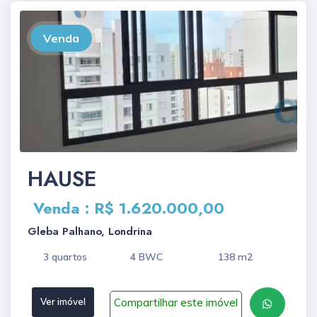
Venda
HAUSE
Venda : R$ 1.620.000,00
Gleba Palhano, Londrina
3 quartos
4 BWC
138 m2
Compartilhar este imóvel
Ver imóvel