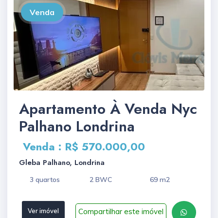
Venda
Apartamento À Venda Nyc
Palhano Londrina
Venda : R$ 570.000,00
Gleba Palhano, Londrina
3 quartos
2 BWC
69 m2
Compartilhar este imóvel
Ver imóvel